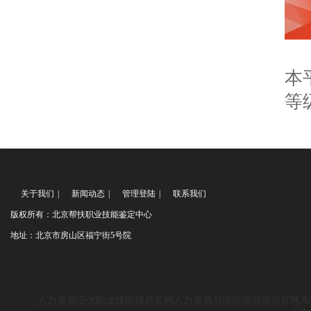
本
等
关于我们
|
新闻动态
|
管理登陆
|
联系我们
版权所有：北京帮扶职业技能鉴定中心
地址：北京市房山区福宁街5号院
人力资源伍优职业技能信息官网
人力资源与岗位培训信息官网
凡