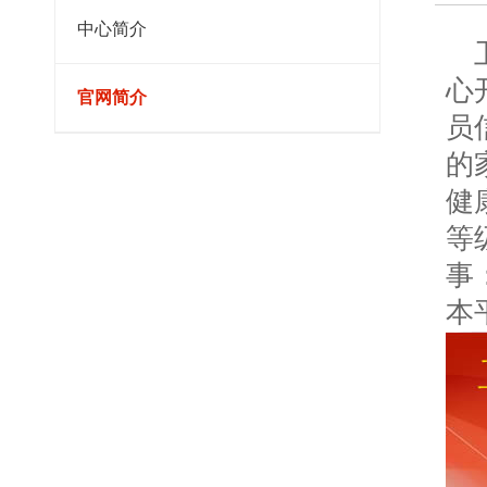
中心简介
卫
心
官网简介
员
的
健
等
事
本